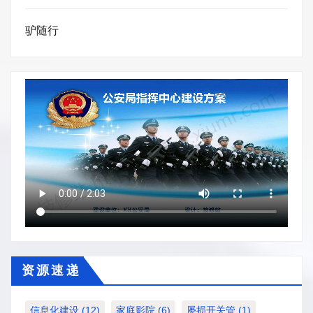
驴随行
资 源 速 递
信息化建设
(12)
家庭影院
(6)
屡损开关管
(1)