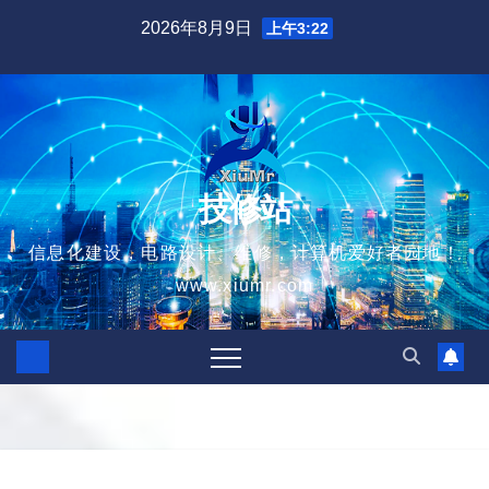
跳
2026年8月9日
上午3:22
至
内
容
技修站
信息化建设，电路设计、维修，计算机爱好者园地！
www.xiumr.com