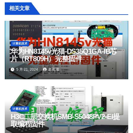
相关文章
计算机技术
华为HN8145v光猫-DS35Q1GA-IB芯
片（RT809H）完整固件
5 月 21, 2024
老孔雀
计算机技术
H3C二层交换机SMB-S5048PV2-EI提
取编程固件