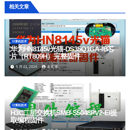
相关文章
计算机技术
华为HN8145v光猫-DS35Q1GA-IB芯
片（RT809H）完整固件
5 月 21, 2024
老孔雀
计算机技术
H3C二层交换机SMB-S5048PV2-EI提
取编程固件