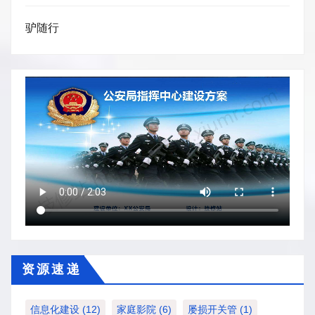
驴随行
资 源 速 递
信息化建设
(12)
家庭影院
(6)
屡损开关管
(1)