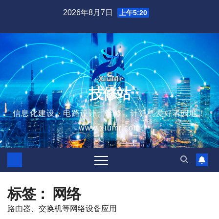
跳
2026年8月7日
上午5:20
至
内
容
技修站
信息化建设，电路设计、维修，计算机爱好者园地！
www.xiumr.com
标签：
网络
路由器、交换机等网络设备应用