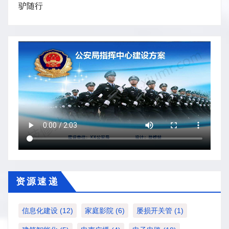
驴随行
资 源 速 递
信息化建设
(12)
家庭影院
(6)
屡损开关管
(1)