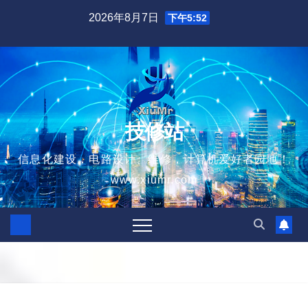
跳
2026年8月7日
下午5:52
至
内
容
技修站
信息化建设，电路设计、维修，计算机爱好者园地！
www.xiumr.com